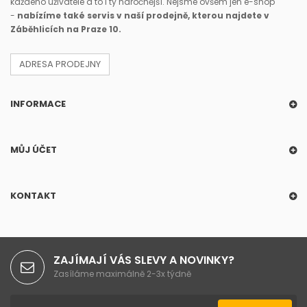
každého uživatele a to i ty náročnější. Nejsme ovšem jen e-shop
-
nabízíme také servis v naší prodejně, kterou najdete v
Záběhlicích na Praze 10.
ADRESA PRODEJNY
INFORMACE
MŮJ ÚČET
KONTAKT
ZAJÍMAJÍ VÁS SLEVY A NOVINKY?
Zasíláme maximálně 2-3x týdně