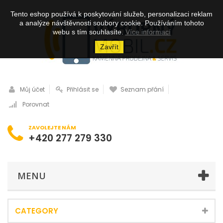
Tento eshop používá k poskytování služeb, personalizaci reklam
a analýze návštěvnosti soubory cookie. Používáním tohoto
webu s tím souhlasíte.
Více informací
Zavřít
Můj účet
Přihlásit se
Seznam přání
Porovnat
ZAVOLEJTE NÁM
+420 277 279 330
MENU
CATEGORY