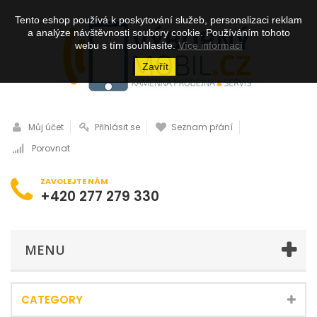
Tento eshop používá k poskytování služeb, personalizaci reklam
a analýze návštěvnosti soubory cookie. Používáním tohoto
webu s tím souhlasíte.
Více informací
Zavřít
Můj účet
Přihlásit se
Seznam přání
Porovnat
ZAVOLEJTE NÁM
+420 277 279 330
MENU
CATEGORY