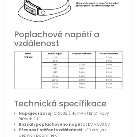
Poplachové napětí a
vzdálenost
Technická specifikace
Napájecí zdroj:
CR1632 (140mAH) knoflíkový
článek 2 ks
Rozsah poplachového napětí:
1 kV ~ 500 kV
Přesnost měření vzdálenosti:
±10 cm (za
běžných podmínek)