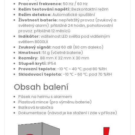
Pracovní frekvence:
50 Hz / 60 Hz
Režim testování napětí:
Bezkontaktní režim
Režim detekce:
Automatické spuštění
Životnost baterie:
nepřetržitý provoz (zvukový a
světelný alarm): přibližně 24 hodin, pohotovostní
provoz: přibližně 12 měsíců
Indikátor:
viditelnost LED světla pod viditelným
světlem 8000LX
Zvukový signál:
nad 60 dB (60 cm daleko)
Hmotnost:
51 g (včetně baterie)
Rozměry:
88 mm X 32 mm X 30 mm
Stupeň krytí:
IP54
Provozní teplota:
-10 ℃ ~ 40 ℃; pod 80 %RH
Skladovací teplota:
-10 ℃ ~ 60 ℃; pod 70 %RH
Obsah balení
Pásek na helmu s alarmem
Plastová mince (pro výměnu baterie)
Balíková krabička
Dokumentace (návod je ke stažení i zde v příloze)