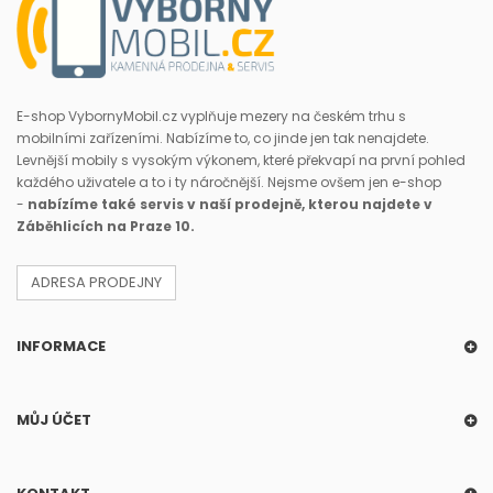
E-shop VybornyMobil.cz vyplňuje mezery na českém trhu s
mobilními zařízeními. Nabízíme to, co jinde jen tak nenajdete.
Levnější mobily s vysokým výkonem, které překvapí na první pohled
každého uživatele a to i ty náročnější. Nejsme ovšem jen e-shop
-
nabízíme také servis v naší prodejně, kterou najdete v
Záběhlicích na Praze 10.
ADRESA PRODEJNY
INFORMACE
MŮJ ÚČET