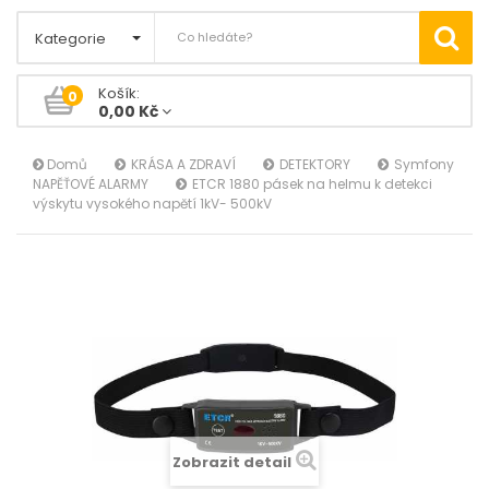
Kategorie
Košík:
0
0,00 Kč
Domů
KRÁSA A ZDRAVÍ
DETEKTORY
Symfony
NAPĚŤOVÉ ALARMY
ETCR 1880 pásek na helmu k detekci
výskytu vysokého napětí 1kV- 500kV
Zobrazit detail